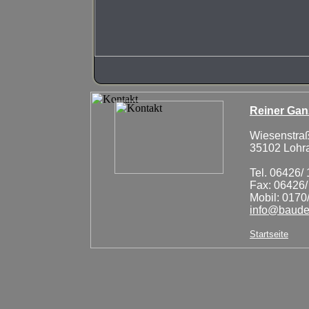
Reiner Ga
Wiesenstra
35102 Lohra
Tel. 06426/
Fax: 06426
Mobil: 0170
info@baude
Startseite